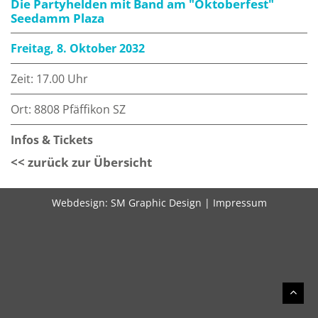
Die Partyhelden mit Band am "Oktoberfest"
Seedamm Plaza
Freitag, 8. Oktober 2032
Zeit: 17.00 Uhr
Ort: 8808 Pfäffikon SZ
Infos & Tickets
<< zurück zur Übersicht
Webdesign:
SM Graphic Design
|
Impressum