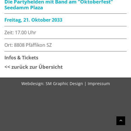
Die Partyhelden mit Band am "Oktoberfest"
Seedamm Plaza
Freitag, 21. Oktober 2033
Zeit: 17.00 Uhr
Ort: 8808 Pfäffikon SZ
Infos & Tickets
<< zurück zur Übersicht
Webdesign:
SM Graphic Design
|
Impressum